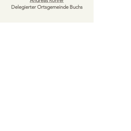
Andreas Rohrer
Delegierter Ortsgemeinde Buchs
Postfach 324 |
9471 Buchs SG
Heini Senn | Liegenschaftsverwalter
Tel.
081 740 08 17
Fax
081 740 08 15
Mail
© 2025 Genossenschaft Alterswohnungen Buchs |
Impressum